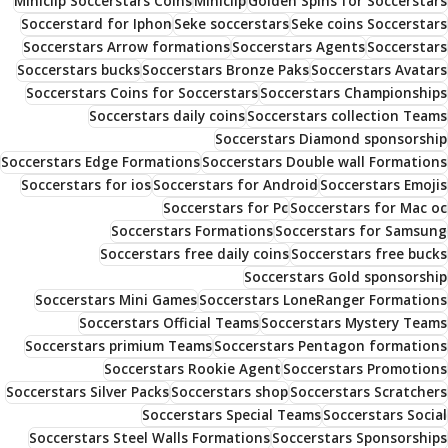
Miniclip Soccerstars Coins
Miniclip
Golden Spins for Soccerstars
Soccerstard for Iphon
Seke soccerstars
Seke coins Soccerstars
Soccerstars Arrow formations
Soccerstars Agents
Soccerstars
Soccerstars bucks
Soccerstars Bronze Paks
Soccerstars Avatars
Soccerstars Coins for Soccerstars
Soccerstars Championships
Soccerstars daily coins
Soccerstars collection Teams
Soccerstars Diamond sponsorship
Soccerstars Edge Formations
Soccerstars Double wall Formations
Soccerstars for ios
Soccerstars for Android
Soccerstars Emojis
Soccerstars for Pc
Soccerstars for Mac oc
Soccerstars Formations
Soccerstars for Samsung
Soccerstars free daily coins
Soccerstars free bucks
Soccerstars Gold sponsorship
Soccerstars Mini Games
Soccerstars LoneRanger Formations
Soccerstars Official Teams
Soccerstars Mystery Teams
Soccerstars primium Teams
Soccerstars Pentagon formations
Soccerstars Rookie Agent
Soccerstars Promotions
Soccerstars Silver Packs
Soccerstars shop
Soccerstars Scratchers
Soccerstars Special Teams
Soccerstars Social
Soccerstars Steel Walls Formations
Soccerstars Sponsorships