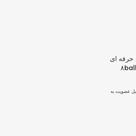
 حرفه ای
د ۸ball pool
یل عضویت به