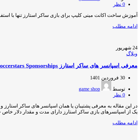
0
نظر
آموزش ساخت اکانت مینی کلیپ برای بازی ساکر استارز تنها با استفاده از یک موبایل در 5 مرحله
ادامه مطلب
24
شهریور
وبلاگ
معرفی اسپانسر های ساکر استارز Soccerstars Sponsorships
30 فروردین 1401
توسط
game shop
0
نظر
در این مقاله به معرفی پشتیبان یا همان اسپانسر های ساکر استارز و 
یک از اسپانسرهای بازی ساکر استارز دارای مدت و مقدار دلار خاص خو
ادامه مطلب