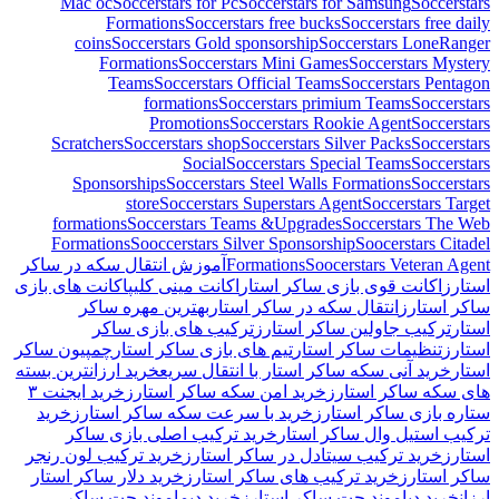
Mac oc
Soccerstars for Pc
Soccerstars for Samsung
Soccerstars
Formations
Soccerstars free bucks
Soccerstars free daily
coins
Soccerstars Gold sponsorship
Soccerstars LoneRanger
Formations
Soccerstars Mini Games
Soccerstars Mystery
Teams
Soccerstars Official Teams
Soccerstars Pentagon
formations
Soccerstars primium Teams
Soccerstars
Promotions
Soccerstars Rookie Agent
Soccerstars
Scratchers
Soccerstars shop
Soccerstars Silver Packs
Soccerstars
Social
Soccerstars Special Teams
Soccerstars
Sponsorships
Soccerstars Steel Walls Formations
Soccerstars
store
Soccerstars Superstars Agent
Soccerstars Target
formations
Soccerstars Teams &Upgrades
Soccerstars The Web
Formations
Sooccerstars Silver Sponsorship
Soocerstars Citadel
Soocerstars Veteran Agent
Formations
آموزش انتقال سکه در ساکر
استارز
اکانت قوی بازی ساکر استار
اکانت مینی کلیپ
اکانت های بازی
ساکر استارز
انتقال سکه در ساکر استار
بهترین مهره ساکر
استار
ترکیب جاولین ساکر استارز
ترکیب های بازی ساکر
استارز
تنظیمات ساکر استار
تیم های بازی ساکر استار
چمپیون ساکر
استار
خرید آنی سکه ساکر استار با انتقال سریع
خرید ارزانترین بسته
های سکه ساکر استارز
خرید امن سکه ساکر استارز
خرید ایجنت ۳
ستاره بازی ساکر استارز
خرید با سرعت سکه ساکر استارز
خرید
ترکیب استیل وال ساکر استار
خرید ترکیب اصلی بازی ساکر
استارز
خرید ترکیب سیتادل در ساکر استارز
خرید ترکیب لون رنجر
ساکر استارز
خرید ترکیب های ساکر استارز
خرید دلار ساکر استار
ارزان
خرید دیاموند جت ساکر استارز
خرید دیماموند جت ساکر