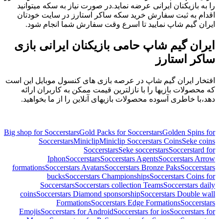
را به بازیکنان ایرانی عرضه نماید.در صورت نیاز به سکه میتوانید
اقدام به ثبت سفارش خرید سکه ساکر استارز در سایت خودتان
ایران گیم شاپ نمایید تا اسرع وقت سفارش شما انجام شود.
ایران گیم شاپ حامی بازیکنان ایرانی بازی
ساکر استارز
افتخار ایران گیم شاپ در عرصه بازی های کنسول موبایل این است
که محصولات بازیها را با نازلترین قیمت ممکن به کاربران ارائه
دهد،با خاطری آسوده محصولات بازیهای آنلاین را از ما بخواهید.
Big shop for Soccerstars
Gold Packs for Soccerstars
Golden Spins for
Soccerstars
Miniclip
Miniclip Soccerstars Coins
Seke coins
Soccerstars
Seke soccerstars
Soccerstard for
Iphon
Soccerstars
Soccerstars Agents
Soccerstars Arrow
formations
Soccerstars Avatars
Soccerstars Bronze Paks
Soccerstars
bucks
Soccerstars Championships
Soccerstars Coins for
Soccerstars
Soccerstars collection Teams
Soccerstars daily
coins
Soccerstars Diamond sponsorship
Soccerstars Double wall
Formations
Soccerstars Edge Formations
Soccerstars
Emojis
Soccerstars for Android
Soccerstars for ios
Soccerstars for